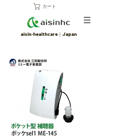
カート
aisin-healthcare｜Japan