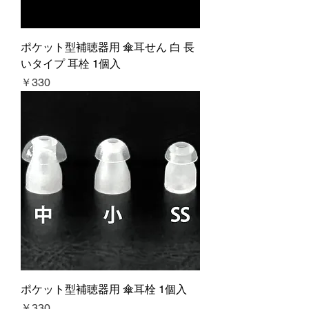
ポケット型補聴器用 傘耳せん 白 長
いタイプ 耳栓 1個入
価格
￥330
ポケット型補聴器用 傘耳栓 1個入
価格
￥330