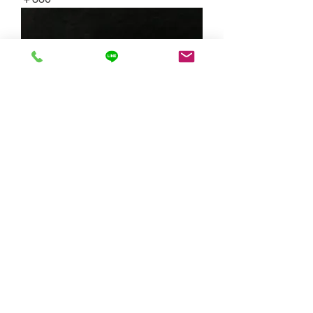
ポケット型補聴器用 傘耳せん ピン
ク 短いタイプ 耳栓 1個入
価格
￥330