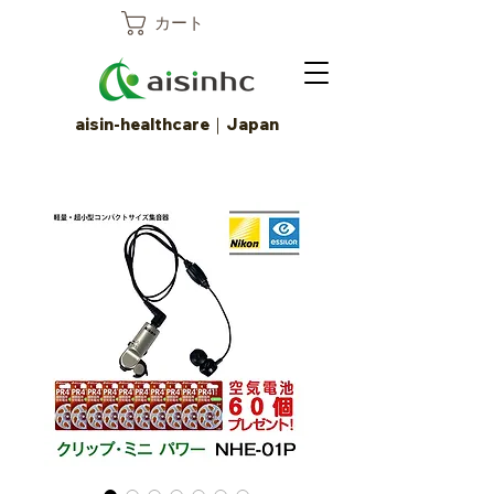
カート
aisin-healthcare｜Japan