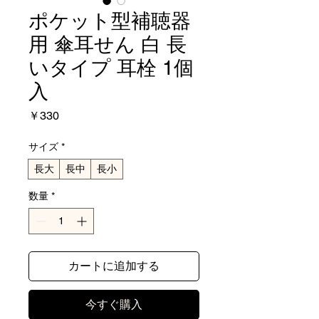
ポケット型補聴器
用 傘耳せん 白 長
いタイプ 耳栓 1個
入
価
￥330
格
サイズ
*
長大
長中
長小
数量
*
カートに追加する
今すぐ購入