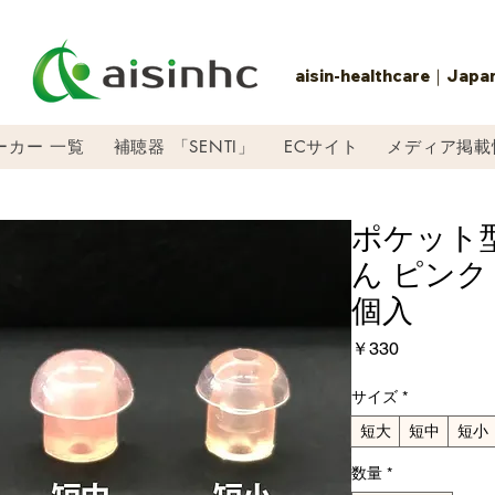
aisin-healthcare｜Japa
ーカー 一覧
補聴器 「SENTI」
ECサイト
メディア掲載
ポケット
ん ピンク
個入
価
￥330
格
サイズ
*
短大
短中
短小
数量
*