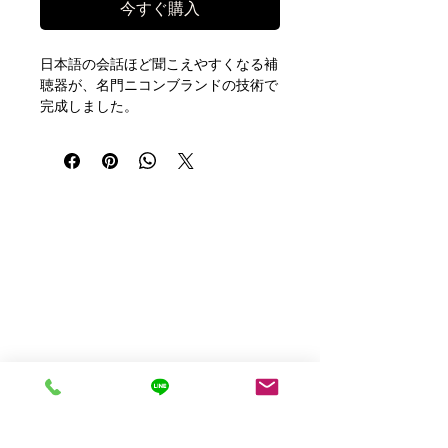
今すぐ購入
日本語の会話ほど聞こえやすくなる補
聴器が、名門ニコンブランドの技術で
完成しました。
「日本語がどのように聞こえるの
か？」を科学的に分析した結果、英語
などに比べて「低い音に聞こえる」こ
とが判明。
そこで低音域を一段と強調すること
で、日本語の会話がハッキリと聞こえ
るように最適化したのが本機です。
日本製で高性能デジタル補聴器です。
軽度から中等度難聴に対応していま
す。
★特長★
■ハウリングキャンセラー機能搭載
で、不快なピーピー音をデジタルで抑
制。
■騒音抑制機能搭載で、大きな騒音が