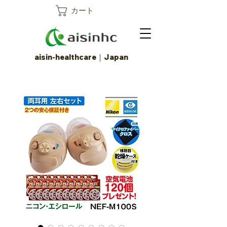
カート
aisin-healthcare｜Japan