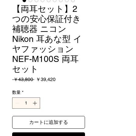
【両耳セット】2
つの安心保証付き
補聴器 ニコン
Nikon 耳あな型 イ
ヤファッション
NEF-M100S 両耳
セット
通
セ
 ￥43,800 
￥39,420
常
ー
価
ル
数量
*
格
価
格
カートに追加する