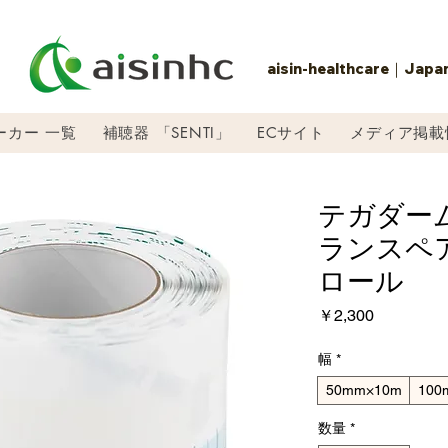
aisin-healthcare｜Japa
ーカー 一覧
補聴器 「SENTI」
ECサイト
メディア掲載
テガダーム
ランスペ
ロール
価
￥2,300
格
幅
*
50mm×10m
100
数量
*