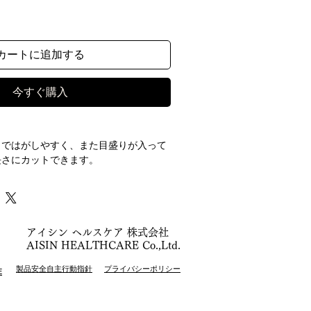
カートに追加する
今すぐ購入
りではがしやすく、また目盛りが入って
長さにカットできます。
かないので作業がスムーズに行えます。
防水性・防バクテリア性に優れていま
アイシン ヘルスケア 株式会社
AISIN HEALTHCARE Co.,Ltd.
などにおける皮膚の被覆に。シャワーや
カバーに。無菌操作を必要としない用具
製品安全自主行動指針
プライバシーポリシー
E
入）
で直接創傷部に貼り付けないでくださ