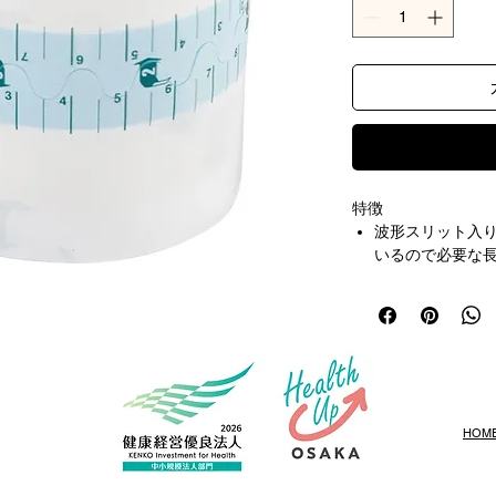
特徴
波形スリット入
いるので必要な
手袋に貼りつき
水蒸気透過性・
す。
仕様
用途：褥瘡対策
入浴時等の防水
HOM
類の固定に。
入数：1箱（1巻
※未滅菌ですの