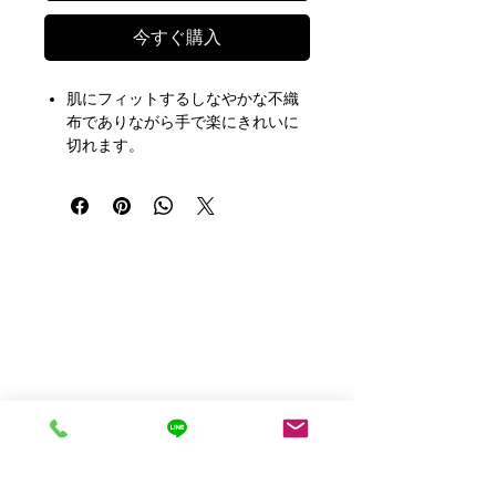
今すぐ購入
肌にフィットするしなやかな不織
布でありながら手で楽にきれいに
切れます。
やわらかアクリル系粘着剤により
肌にピタッと密着し、角質剥離と
剥離時の痛みを軽減します。
材質：テープ部／レーヨン不織
布、粘着部／アクリル系粘着剤